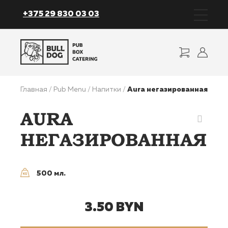
+375 29 830 03 03
Главная
/
Pub Menu
/
Напитки
/
Aura негазированная
AURA
НЕГАЗИРОВАННАЯ
500 мл.
3.50
BYN